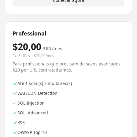
Comecar agora
Professional
$20,00
/URL/mes
Ex: 5 URLs = $20,00/mes
Para profissionais que precisam de scans avancados.
$20 por URL contratada/mes.
Ate
1
scan(s) simultaneo(s)
WAF/CDN Detection
SQL Injection
SQLi Advanced
XSS
OWASP Top 10