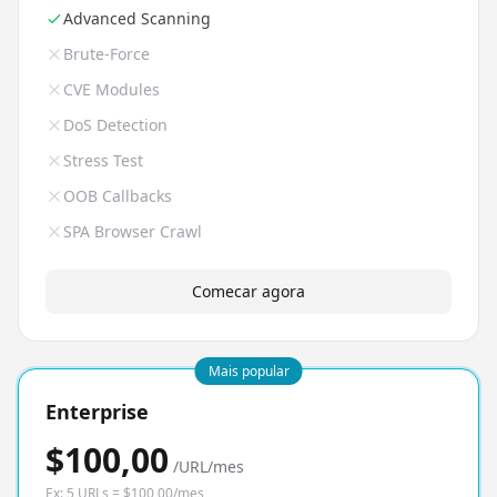
Advanced Scanning
Brute-Force
CVE Modules
DoS Detection
Stress Test
OOB Callbacks
SPA Browser Crawl
Comecar agora
Mais popular
Enterprise
$100,00
/URL/mes
Ex: 5 URLs = $100,00/mes